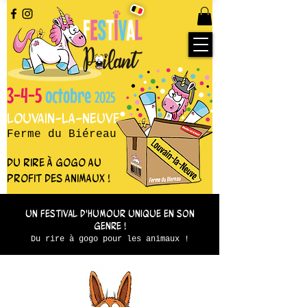
3-4-5
octobre
2025
Louvain-la-Neuve
Ferme du Biéreau
du rire à gogo au
profit des animaux !
Un festival d'humour unique en son
genre !
Du rire à gogo pour les animaux !