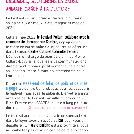
Ensemble, soutenons la cause
animale grâce à la culture !
Le Festival Poilant, premier festival d'humou
r
solidaire aux animaux, a été imaginé et créé en
2021.
le Festival Poilant collabore avec la
Cette année 2023,
commune de Jemeppe-sur-Sambre
, impliquée en
matière de cause animale, et pourra se dérouler
Centre Culturel Gabrielle Bernard !
dans le beau
L'échevin en charge du bien-être animal, Pierre
Collard-Bovy, ainsi que les élus communaux, ont
directement répondu positiv
ement suite à notre
sollicitation. Merci à tous les intervenants pour
leur implication.
week-end de folie, de poils et de rires
Durant ce
à gogo
,
au
Centre Culturel, vous pourrez découvrir
le festival, mais aussi le salon du Bien-être animal
organisé par le Conseil Consultatif Communal du
Bien-Être Animal (
CCCBEA, oui c'est long pour un
diminutif ;) ).
Cliquez sur ce lien pour en savoir + !
Le festival aura lieu dans la salle de spectacle et
bar
dans le foyer, avec un accès au
pour vous y
vaste parking
désaltérer. Un
e
st à proximité si vous
ne souhaitez pas venir en cabine de téléportation.