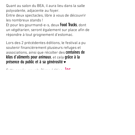
Quant au salon du BEA, il aura lieu dans la salle
polyvalente, adjacente au foyer.
Entre deux spectacles, libre à vous de découvrir
les nomb
reux stands !
Food Trucks
Et pour les gourmand-e-s, deux
, dont
un végétarien, seront également sur place afin de
répondre à tout grognement d'estom
ac.
Lors des 2 précédentes éditions, le festival a pu
soutenir financièrement plusieurs refuges et
centaines de
associations, ainsi que récolter des
kilos d'aliments pour animaux
grâce à la
, et cela
prése
nce du public et à sa générosité
♥
les
Cette année, pour la 3ème édition,
humoristes s'unissent encore pour les
animaux !
Cette nouvelle programma
tion
propose des spectacles étonnants, aux styles
variés :
Improvisation, one wo/man show, humour visue
l et
mime, stand up, jeux de scène, et projection d'un film
documentaire ! Il y en a pour tous les goûts !
Les bénéfices du festival seront versés d'une part
au département "Bien-être animal" de la
Fondation Roi Baudouin, et d'autre part à
plusieurs associations actives dans la protection
animale.