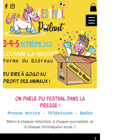
3-4-5
octobre
2025
Louvain-la-Neuve
Ferme du Biéreau
du rire à gogo au
profit des animaux !
On parle du festival dans la
presse !
Presse écrite - Télévision - Radio
Merci à chaque rédaction, à chaque journaliste, et
à chaque chroniqueur-euse ;)