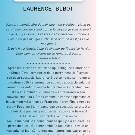
LAURENCE BIBOT
J'avais annoncé, sûre de moi, que mon précédent stand up
serait mon dernier stand up. Je le croyais, je vous le jure !
Et puis, il y a la vie ; la chance d'être devenue « Bobonne
» (ce n’est pas moi qui ai choisi ce nom, ce n’est pas elle
non plus...)
Et puis il y a l'envie. Celle de chanter du Françoise Hardy.
Deux bonnes raisons de se remettre à écrire.
Laurence Bibot
•••••••••••••••••••••••••••••
Après les succès de son stand up Distinguée clôturé par
un Cirque Royal complet, et de la parenthèse Je Playback,
son docu-spectacle, Laurence Bibot annonce son retour à
la rentrée 2025 ! Et promet un nouveau spectacle solo qui
aurait pu se définir comme le premier one-grandmother-
show et s'intituler « Bobonne » en référence à son
nouveau statut ou « Star » comme la chanson éponyme et
injustement méconnue de Françoise Hardy. Finalement, ce
sera « Bobonne Star » parce que ce spectacle sera tout à
la fois. Elle pourrait y aborder sans que cette liste soit
exhaustive ou contractuelle : Charles de
Gaulle (un peu), le cinéma (pour ce qu'il y a à en dire), les
pères (beaucoup), la monarchie (à laquelle elle voue un
vrai culte) et bien sûr la musique ; après tout, Laurence ne