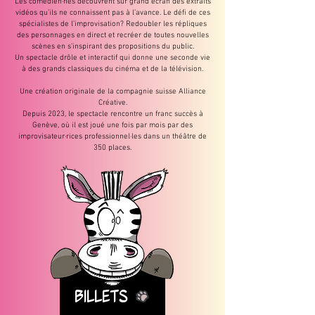
Les comédien·nes découvrent sur grand écran des extraits
vidéos qu’ils ne connaissent pas à l’avance. Le défi de ces
spécialistes de l’improvisation? Redoubler les répliques
des personnages en direct et recréer de toutes nouvelles
scènes en s’inspirant des propositions du public.
Un spectacle drôle et interactif qui donne une seconde vie
à des grands classiques du cinéma et de la télévision.
Une création originale de la compagnie suisse Alliance
Créative.
Depuis 2023, le spectacle rencontre un franc succès à
Genève, où il est joué une fois par mois par des
improvisateur·rices professionnel·les dans un théâtre de
350 places.
Billets