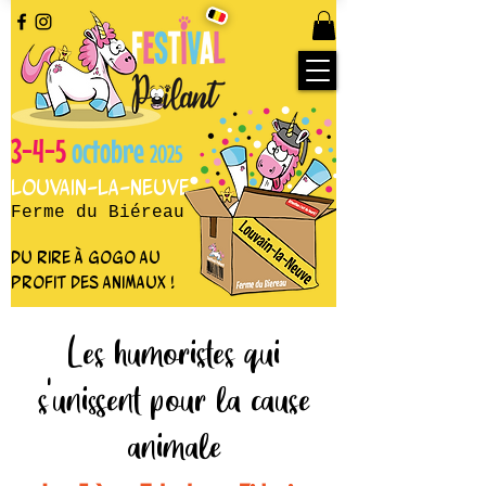
3-4-5
octobre
2025
Louvain-la-Neuve
Ferme du Biéreau
du rire à gogo au
profit des animaux !
Les humoristes qui
s'unissent pour la cause
animale