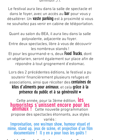
diminutif ;) ).
Le festival aura lieu dans la salle de spectacle et
bar
dans le foyer, avec un accès au
pour vous y
vaste parking
désaltérer. Un
e
st à proximité si vous
ne souhaitez pas venir en cabine de téléportation.
Quant au salon du BEA, il aura lieu dans la salle
polyvalente, adjacente au foyer.
Entre deux spectacles, libre à vous de découvrir
les nomb
reux stands !
Food Trucks
Et pour les gourmand-e-s, deux
, dont
un végétarien, seront également sur place afin de
répondre à tout grognement d'estom
ac.
Lors des 2 précédentes éditions, le festival a pu
soutenir financièrement plusieurs refuges et
centaines de
associations, ainsi que récolter des
kilos d'aliments pour animaux
grâce à la
, et cela
prése
nce du public et à sa générosité
♥
les
Cette année, pour la 3ème édition,
humoristes s'u
nissent encore pour les
animaux !
Cette nouvelle programma
tion
propose des spectacles étonnants, aux styles
variés :
Improvisation, one wo/man show, humour visue
l et
mime, stand up, jeux de scène, et projection d'un film
documentaire ! Il y en a pour tous les goûts !