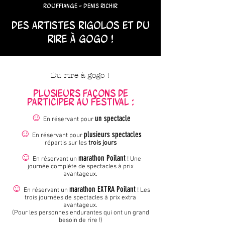
Rouffiange - Denis Richir
Des artistes rigolos et du
rire à gogo !
Du rire à gogo !
Plusieurs façons de
participer au festival :
☺
un spectacle
En réservant pour
☺
plu
sieurs spectacles
En réservant pour
répartis sur les
t
rois jours
☺
marathon Poilant
En réservant un
! Une
journée complète de spectacles à prix
avantageux.
☺
marathon EXTRA Poilant
En réservant un
! Les
trois journées de spectacles à prix extra
avantageux.
(Pour les personnes endu
rantes qui ont un gra
nd
besoin de rire !)