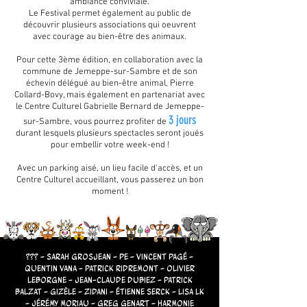
ambiance conviviale.
Le Festival permet également au public de
découvrir plusieurs associations qui oeuvrent
avec courage au bien-être des animaux
.
Pour cette 3ème édition, en collaboration avec la
commune de Jemeppe-sur-Sambre et de son
échevin délégué au bien-être animal, Pierre
Collard-Bovy, mais également en partenariat avec
le Centre Culturel Gabrielle Bernard de Jemeppe-
3 jours
sur-Sambre, vous pourrez profiter de
durant lesquels plusieurs spectacles seront joués
pour embel
lir votre week-end !
Avec un parking aisé, un lieu facile d'accès, et un
Centre Culturel accueillant, vous passerez un bon
moment !
??? - Sarah Grosjean - PE - Vincent Pagé -
Quentin Vana - Patrick RidremonT - Olivier
Leborgne - Jean-Claude Dubiez - Patrick
Balzat - GiZèle - Zidani - Étienne Serck - Lisa LK
- Jérémy Moriau - Greg Genart - Harmonie