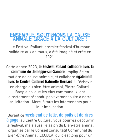
Ensemble, soutenons la cause
animale grâce à la culture !
Le Festival Poilant, premier festival d'humou
r
solidaire aux animaux, a été imaginé et créé en
2021.
le Festival Poilant collabore avec la
Cette année 2023,
commune de Jemeppe-sur-Sambre
, impliquée en
également
matière de cause animale, et collabore
avec le Centre Culturel Gabrielle Bernard !
L'échevin
en charge du bien-être animal, Pierre Collard-
Bovy, ainsi que les élus communaux, ont
directement répondu
positiv
ement suite à notre
sollicitation. Merci à tous les intervenants pour
leur implication.
week-end de folie, de poils et de rires
Durant ce
à gogo
,
au
Centre Culturel, vous pourrez découvrir
le festival, mais aussi le salon du Bien-être animal
organisé par le Conseil Consultatif Communal du
Bien-Être Animal (
CCCBEA, oui c'est long pour un