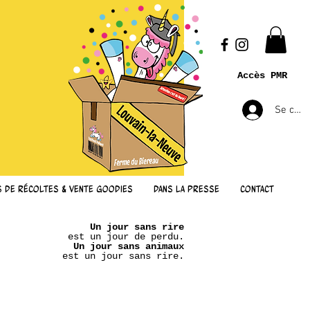
Accès PMR
Se conn
s de récoltes & vente goodies
Dans la presse
Contact
Un jour sans rire
est un jour de perdu.
Un jour sans animaux
est un jour sans rire.