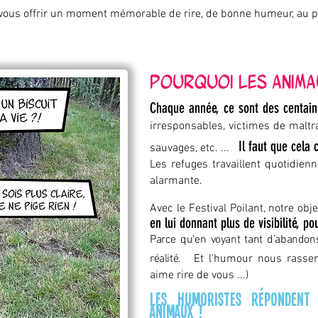
de vous offrir un moment mémorable de rire, de bonne humeur, au 
Pourquoi les anima
Chaque année, ce sont des centai
irresponsables, victimes de maltra
Il faut que
cela
c
sau
vages, etc. ...
Les refuges travaillent quotidien
alarmante.
Avec le Festival Poilant, notre obje
en lui donnant plus de visibilité, po
Parce
qu'en voyant tant d'abandons,
réalité.
Et
l'hu
mour nous rasse
aime rire de vo
us ...
)
Les humoristes répondent
animaux !