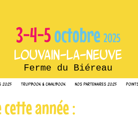
3-4-5
octobre
2025
Louvain-la-Neuve
Ferme du Biéreau
s 2025
Truf'Book & Caval'Book
Nos partenaires 2025
Point
cette année :